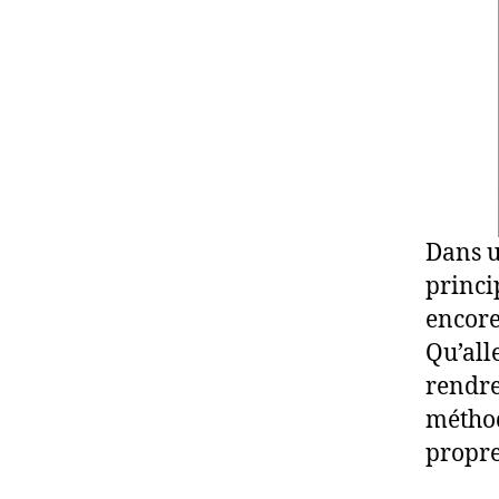
Dans u
princi
encore
Qu’all
rendre
méthod
propre