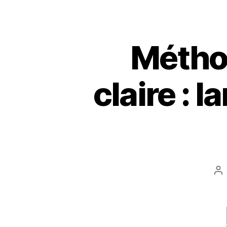
Métho
claire : l
Au
d
l’a