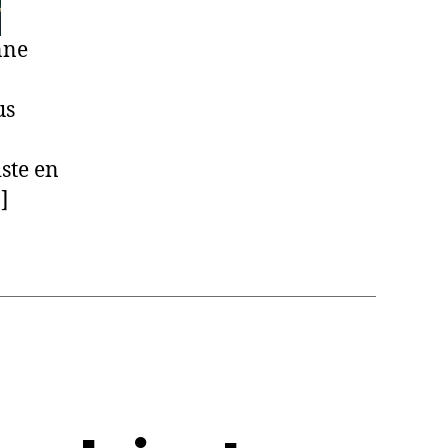
nne
us
iste en
]