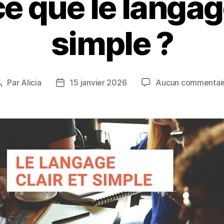
e que le langage
simple ?
Par
Alicia
15 janvier 2026
Aucun commentai
Auteur
Date
de
de
l’article
l’article