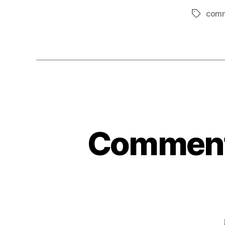
comm
Étiquett
Comment 