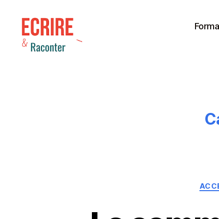
Forma
Ecrire
et
Raconter
Ca
ACCE