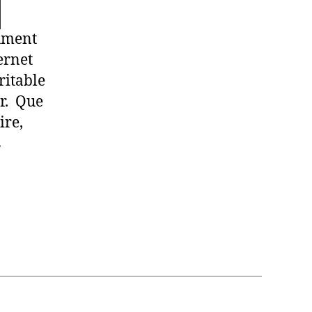
cument
ernet
ritable
r. Que
ire,
s