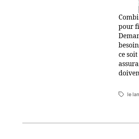
Combie
pour f
Demand
besoin
ce soi
assura
doiven
le la
Étiquett