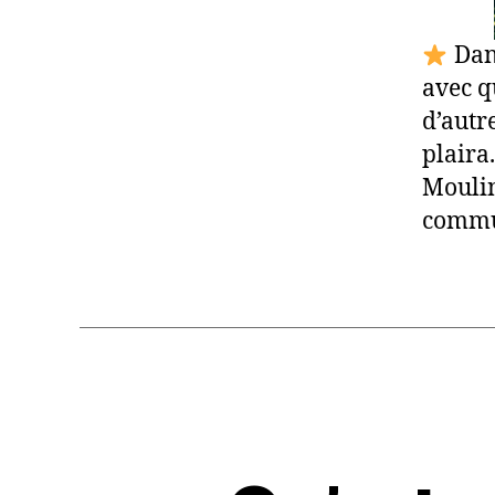
Dans
avec q
d’autr
plaira
Moulin 
commun