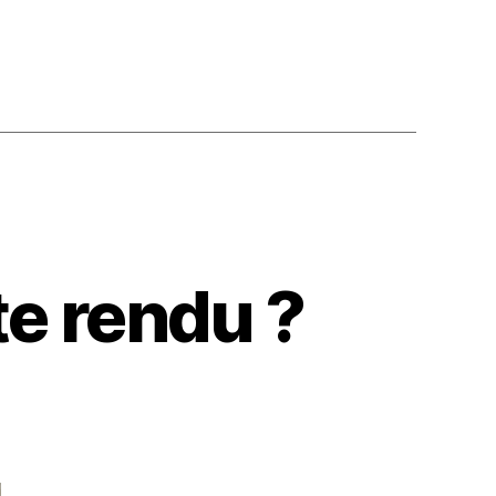
e rendu ?
sur
Comment
faire
un