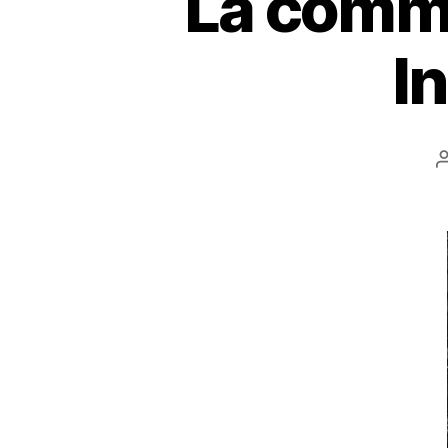
La commu
I