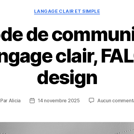
Catégories
LANGAGE CLAIR ET SIMPLE
de de communi
angage clair, FA
design
Par
Alicia
14 novembre 2025
Aucun commenta
teur
Date
e
de
rticle
l’article