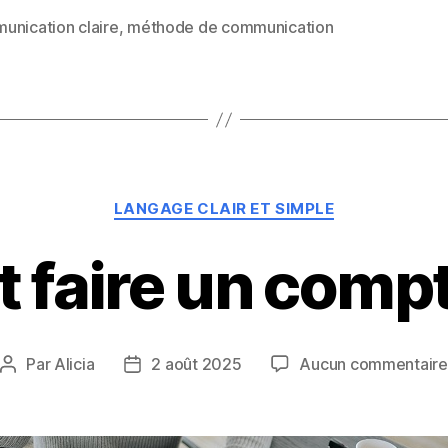
unication claire
,
méthode de communication
es
Catégories
LANGAGE CLAIR ET SIMPLE
faire un compt
Par
Alicia
2 août 2025
Aucun commentaire
Auteur
Date
de
de
l’article
l’article