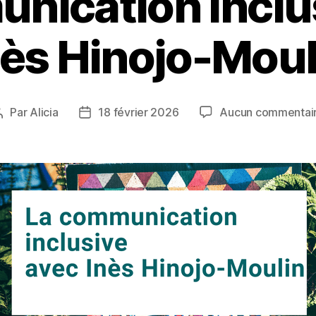
nication inclu
nès Hinojo-Moul
Par
Alicia
18 février 2026
Aucun commentai
Auteur
Date
de
de
l’article
l’article