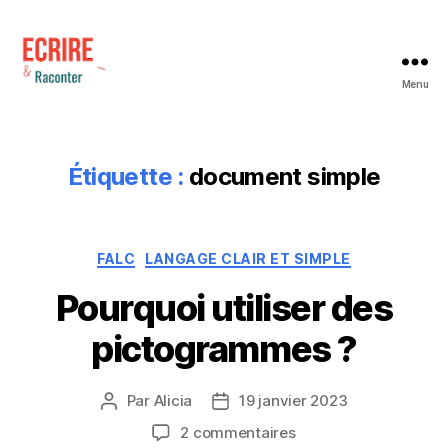
Menu
Ecrire
et
Raconter
Étiquette :
document simple
Catégories
FALC
LANGAGE CLAIR ET SIMPLE
Pourquoi utiliser des
pictogrammes ?
Par
Alicia
19 janvier 2023
Auteur
Date
de
de
sur
2 commentaires
l’article
l’article