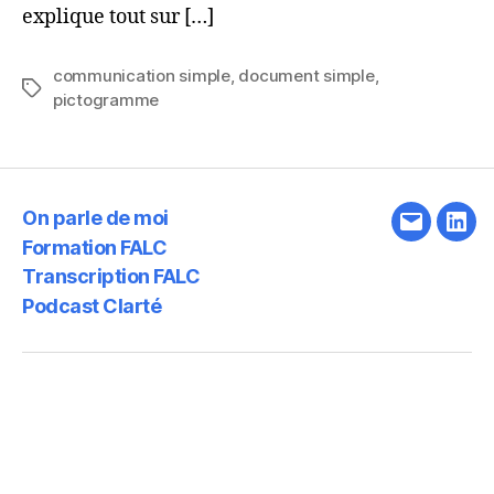
explique tout sur […]
communication simple
,
document simple
,
Étiquettes
pictogramme
On parle de moi
E-
Link
Formation FALC
mail
Transcription FALC
Podcast Clarté