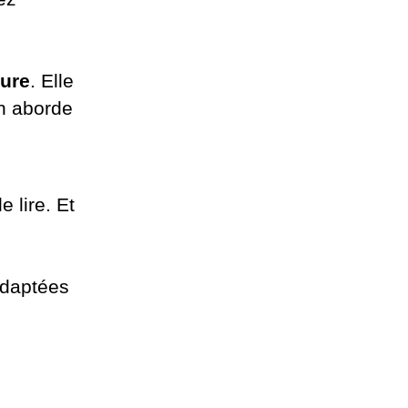
ture
. Elle
on aborde
 lire. Et
adaptées