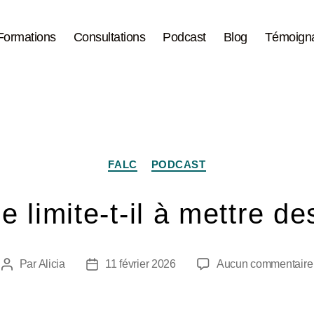
Formations
Consultations
Podcast
Blog
Témoign
FALC
PODCAST
 limite-t-il à mettre d
Par
Alicia
11 février 2026
Aucun commentaire