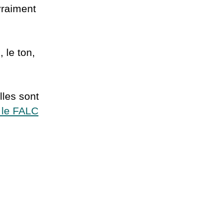
vraiment
 le ton,
lles sont
 le FALC