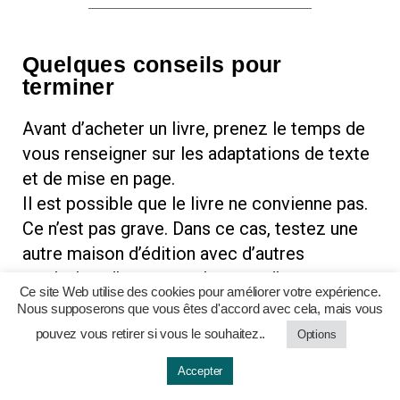
Quelques conseils pour
terminer
Avant d’acheter un livre, prenez le temps de
vous renseigner sur les adaptations de texte
et de mise en page.
Il est possible que le livre ne convienne pas.
Ce n’est pas grave. Dans ce cas, testez une
autre maison d’édition avec d’autres
symboles, d’autres couleurs et d’autres
Ce site Web utilise des cookies pour améliorer votre expérience.
mises en page.
Nous supposerons que vous êtes d'accord avec cela, mais vous
Il faudra prendre le temps de tester, et de
pouvez vous retirer si vous le souhaitez..
Options
trouver le style de livre qui convient le
Accepter
mieux.